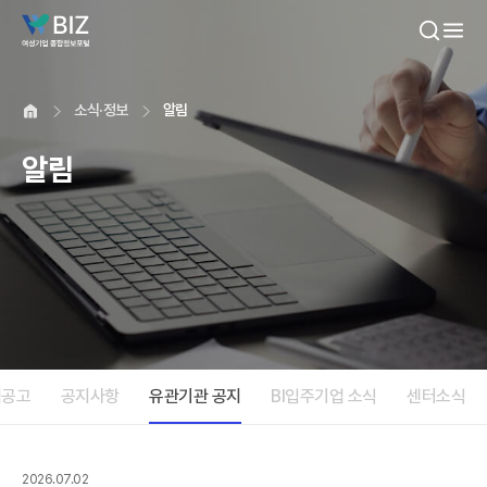
본문내용 바로가기
소식·정보
알림
알림
업공고
공지사항
유관기관 공지
BI입주기업 소식
센터소식
2026.07.02