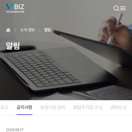
본문내용 바로가기
소식·정보
알림
알림
업공고
공지사항
유관기관 공지
BI입주기업 소식
센터소식
2026.06.17