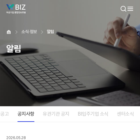
본문내용 바로가기
소식·정보
알림
알림
업공고
공지사항
유관기관 공지
BI입주기업 소식
센터소식
2026.05.28