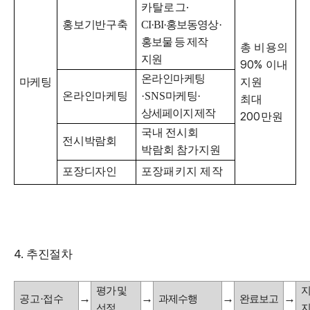
·
카탈로그
홍보기반구축
CI·BI·
홍보동영상
·
홍보물 등 제작
총 비용의
지원
90%
이내
온라인마케팅
마케팅
지원
온라인마케팅
·SNS
마케팅
·
최대
상세페이지 제작
200
만원
국내 전시회
전시박람회
박람회 참가지원
포장디자인
포장패키지 제작
4.
추진절차
평가 및
→
→
→
→
공고
·
접수
과제수행
완료보고
선정