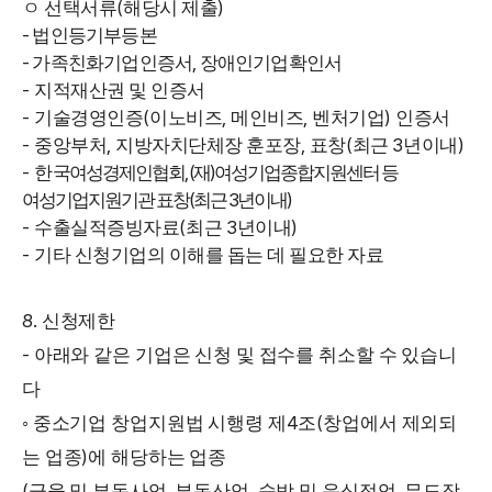
(
)
ㅇ 선택서류
해당시 제출
-
법인등기부등본
-
,
가족친화기업인증서
장애인기업확인서
-
지적재산권 및 인증서
-
(
,
,
)
기술경영인증
이노비즈
메인비즈
벤처기업
인증서
-
,
,
(
3
)
중앙부처
지방자치단체장 훈포장
표창
최근
년이내
-
, (
)
한
국여성경제인협회
재
여성기업종합지원센터 등
(
3
)
여성기업지원기관 표창
최근
년이내
-
(
3
)
수출실적증빙자료
최근
년이내
-
기타 신청기업의 이해를 돕는 데 필요한 자료
8.
신청제한
-
아래와 같은 기업은 신청 및 접수를 취소할 수 있습니
다
4
(
◦
중소기업 창업지원법 시행령 제
조
창업에서 제외되
)
는 업종
에 해당하는 업종
(
,
,
,
금융 및 부동사업
부동산업
숙박 및 음식점업
무도장