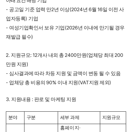
아래 요건 해당 기업
-
2
(2024
6
16
공고일 기준 업력 만
년 이상
년
월
일 이전 사
)
업자등록
기업
-
(2026
여성기업확인서 보유 기업
년 이내에 만기될 경우
)
재발급 필수
2.
: 12
2400
(
200
지원규모
개사 내외 총
만원
업체당 최대
)
만원 지원
-
심사결과에 따라 차등 지원 및 금액이 변동 될 수 있음
-
90%
(VAT
)
업체당 총 비용의
이내 지원
지원 제외
3.
:
지원내용
판로 및 마케팅 지원
분야
구분
세부 과제
지원규모
·
홈페이지