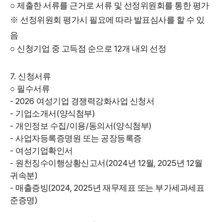
○
제출한 서류를 근거로 서류 및 선정위원회를 통한 평가
※
선정위원회 평가시 필요에 따라 발표심사를 할 수 있
음
12
○
신청기업 중
고득점 순으로
개 내외 선정
7.
신청서류
○
필수서류
- 2026
여성기업 경쟁력강화사업 신청서
-
(
)
기업소개서
양식첨부
-
/
/
(
)
개인정보 수집
이용
동의서
양식첨부
-
사업자등록증명원 또는 공장등록증
-
여성기업확인서
-
(2024
12
, 2025
12
원천징수이행상황신고서
년
월
년
월
)
귀속분
-
(2024, 2025
매출증빙
년 재무제표 또는 부가세과세표
)
준증명