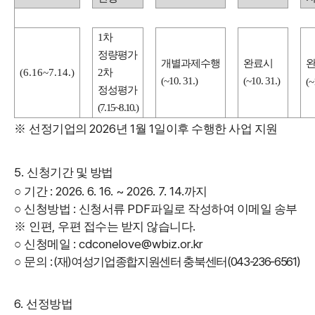
1
차
정량평가
개별과제수행
완료시
(6.16~7.14.)
2
차
(~10. 31.)
(~10. 31.)
(~
정성평가
(7.15~8.10.)
2026
1
1
※
선정기업의
년
월
일이후 수행한 사업 지원
5.
신청기간 및 방법
: 2026. 6. 16. ~ 2026. 7. 14.
○
기간
까지
:
PDF
○
신청방법
신청서류
파일로 작성하여 이메일 송부
,
.
※
인편
우편 접수는 받지 않습니다
: cdconelove@wbiz.or.kr
○
신청메일
: (
)
(043-236-6561)
○
문의
재
여성기업종합지원센터 충북센터
6.
선정방법