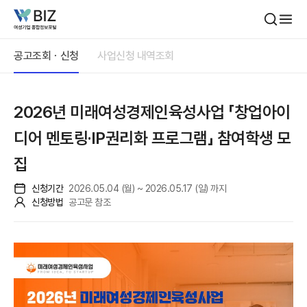
본문내용 바로가기
공고조회ㆍ신청
사업신청 내역조회
2026년 미래여성경제인육성사업 「창업아이
디어 멘토링·IP권리화 프로그램」 참여학생 모
집
신청기간
2026.05.04 (월) ~ 2026.05.17 (일) 까지
신청방법
공고문 참조