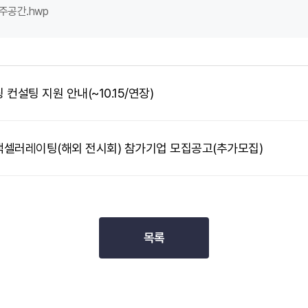
주공간.hwp
컨설팅 지원 안내(~10.15/연장)
 액셀러레이팅(해외 전시회) 참가기업 모집공고(추가모집)
목록