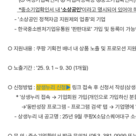
*중소기업확인서 내
'소상공인'
이라고 명시되어 있어야 
- '소상공인 정책자금 지원제외 업종'외 기업
- 한국중소벤처기업유통원 '판판대로' 가입 및 등록이 가능
○ 지원내용 : 쿠팡 기획전 배너 내 상품 노출 및 프로모션 지
○ 노출기간 : '25. 9. 1 ~ 9. 30 (1개월)
○ 신청방법 :
상생누리 신청▶
링크 접속 후 신청서 작성(상생
* '상생누리 접속 → 기업회원 가입(개인으로 가입하신 분들
→'동반성장 프로그램 - 프로그램 검색' 탭 → 기업명에 '쿠
- 상생누리 내 공고명 : 25년 9월 쿠팡X소담스퀘어대구 
○ 문 의 : 중소기업확인서 발급 문의처 (053-381-0999 