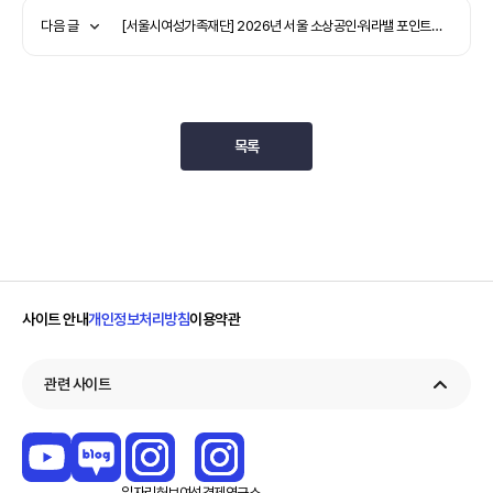
다음 글
[서울시여성가족재단] 2026년 서울 소상공인·워라밸 포인트제 기업 민간아이돌봄서비스 참여자 모집(연장)
목록
사이트 안내
개인정보처리방침
이용약관
관련 사이트
일자리
허브
여성경제
연구소