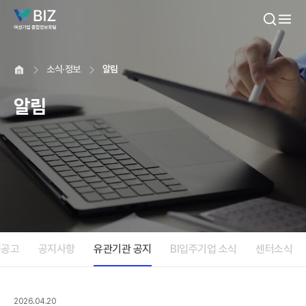
본문내용 바로가기
소식·정보
알림
알림
업공고
공지사항
유관기관 공지
BI입주기업 소식
센터소식
2026.04.20